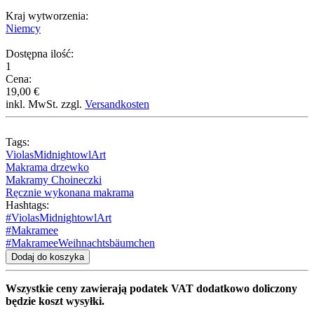
Kraj wytworzenia:
Niemcy
Dostępna ilość:
1
Cena:
19,00 €
inkl. MwSt. zzgl.
Versandkosten
Tags:
ViolasMidnightowlArt
Makrama drzewko
Makramy Choineczki
Ręcznie wykonana makrama
Hashtags:
#ViolasMidnightowlArt
#Makramee
#MakrameeWeihnachtsbäumchen
Dodaj do koszyka
Wszystkie ceny zawierają podatek VAT dodatkowo doliczony
będzie koszt wysyłki.