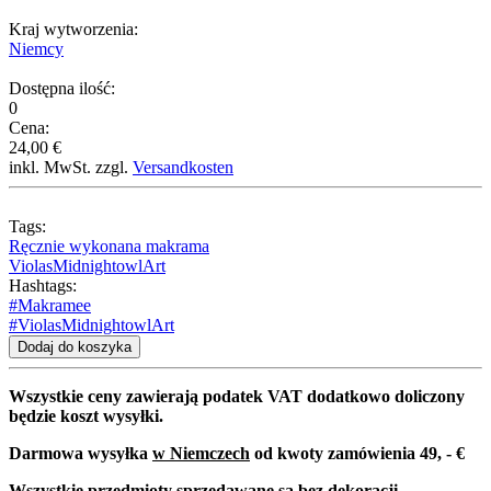
Kraj wytworzenia:
Niemcy
Dostępna ilość:
0
Cena:
24,00 €
inkl. MwSt. zzgl.
Versandkosten
Tags:
Ręcznie wykonana makrama
ViolasMidnightowlArt
Hashtags:
#Makramee
#ViolasMidnightowlArt
Dodaj do koszyka
Wszystkie ceny zawierają podatek VAT dodatkowo doliczony
będzie koszt wysyłki.
Darmowa wysyłka
w Niemczech
od kwoty zamówienia 49, - €
Wszystkie przedmioty sprzedawane są bez dekoracji.