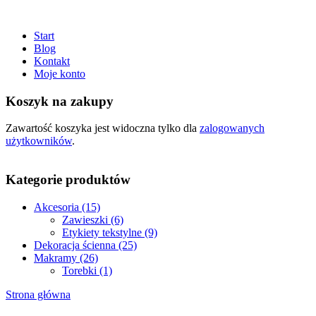
Start
Blog
Kontakt
Moje konto
Koszyk na zakupy
Zawartość koszyka jest widoczna tylko dla
zalogowanych
użytkowników
.
Kategorie produktów
Akcesoria (15)
Zawieszki (6)
Etykiety tekstylne (9)
Dekoracja ścienna (25)
Makramy (26)
Torebki (1)
Strona główna
Jesteś tutaj