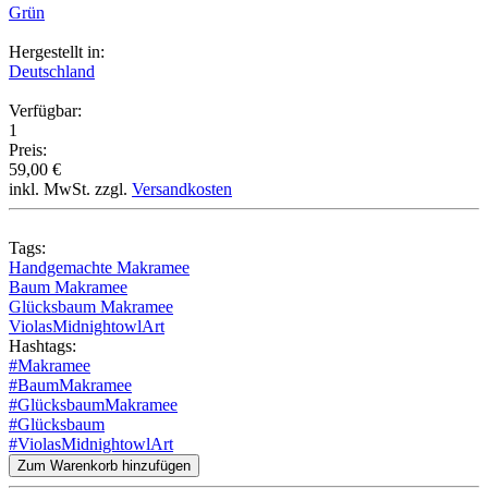
Grün
Hergestellt in:
Deutschland
Verfügbar:
1
Preis:
59,00 €
inkl. MwSt. zzgl.
Versandkosten
Tags:
Handgemachte Makramee
Baum Makramee
Glücksbaum Makramee
ViolasMidnightowlArt
Hashtags:
#Makramee
#BaumMakramee
#GlücksbaumMakramee
#Glücksbaum
#ViolasMidnightowlArt
Zum Warenkorb hinzufügen